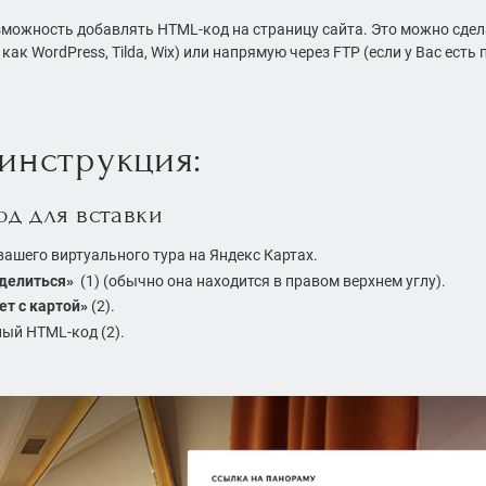
можность добавлять HTML-код на страницу сайта. Это можно сдел
как WordPress, Tilda, Wix) или напрямую через FTP (если у Вас ест
инструкция:
од для вставки
вашего виртуального тура на Яндекс Картах.
делиться»
(1) (обычно она находится в правом верхнем углу).
т с картой»
(2).
ый HTML-код (2).