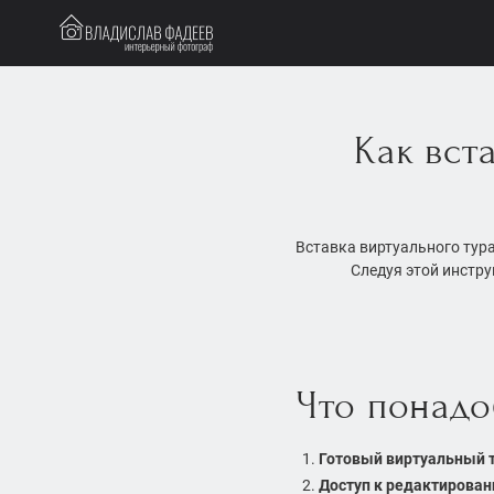
Как вст
Вставка виртуального тура 
Следуя этой инстру
Что понадо
Готовый виртуальный т
Доступ к редактирован