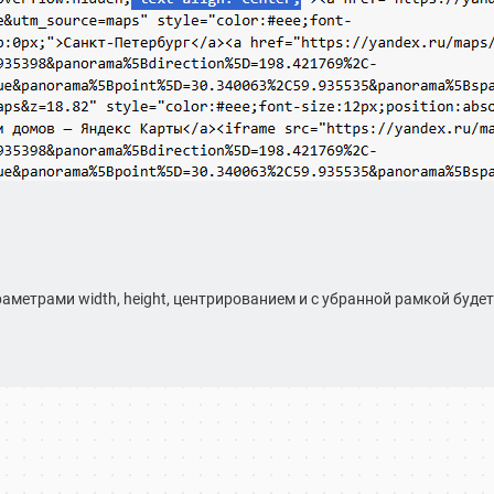
аметрами width, height, центрированием и с убранной рамкой буд
рты