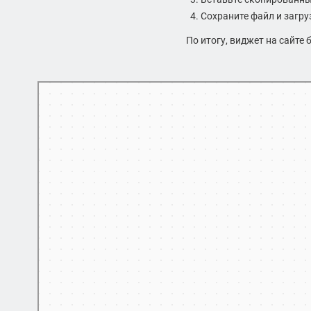
Сохраните файл и загруз
По итогу, виджет на сайте 
Санкт‑Петербург
Карта Санкт-Петербурга с улицами и номерами домов — Яндекс Ка