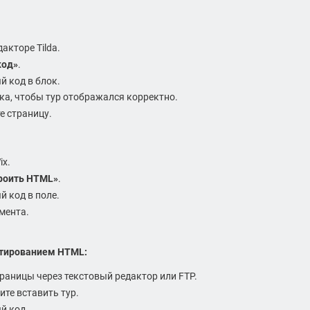
акторе Tilda.
код»
.
й код в блок.
ка, чтобы тур отображался корректно.
е страницу.
ix.
роить HTML»
.
 код в поле.
мента.
ктированием HTML:
раницы через текстовый редактор или FTP.
ите вставить тур.
й код.